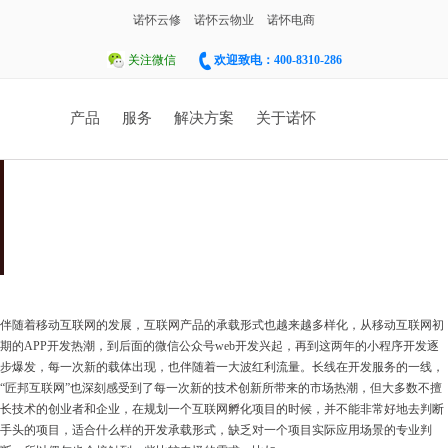
诺怀云修
诺怀云物业
诺怀电商
关注微信
欢迎致电：400-8310-286
产品
服务
解决方案
关于诺怀
人才招聘
联系我们
诺怀汽修系统
面向汽车修理厂、修理厂连锁店、4S店售后
门，涉及售后维修、配件进销存、客户关系
管理等。
伴随着移动互联网的发展，互联网产品的承载形式也越来越多样化，从移动互联网初
期的APP开发热潮，到后面的微信公众号web开发兴起，再到这两年的小程序开发逐
1
步爆发，每一次新的载体出现，也伴随着一大波红利流量。长线在开发服务的一线，
2
“匠邦互联网”也深刻感受到了每一次新的技术创新所带来的市场热潮，但大多数不擅
诺怀物业管理
长技术的创业者和企业，在规划一个互联网孵化项目的时候，并不能非常好地去判断
手头的项目，适合什么样的开发承载形式，缺乏对一个项目实际应用场景的专业判
集物业管理、合同管理、仓库管理、OA系