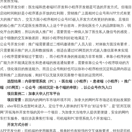
开发医生端。
小程序开发分析：医生端和患者端H5开发和小程序开发都是可选的开发方式。但项目
启动时间刚好是小程序逐步开放的红利期，营销推广上面相对公众号和APP方式有更
大的推广助力 。交互方面小程序相对公众号H5嵌入开发方式有更好的体验。且项目
的核心推广方式是医生推荐病人上这个平台咨询，并强化医生个人的品牌影响力，弱
化平台的属性，所以向病人推广时，需要营造一种病人加了医生私人微信号的感觉，
这个细微的交互体验差距，刚好小程序恰到好处地满足了。
公众号开发分析：推广端需要通过二维码邀请推广人员入驻，对体验方面没有要求，
只需要展示推广的人员和数据报表，很适合通过H5网页的方式嵌入微信菜单来实现
（小程序需要审核过于繁琐）。而小程序本身的推送能力非常有限，单靠小程序的推
广能力并不能满足医生和患者端的推送通知要求，需要依靠公众号+小程序联动的方
式，强化项目的推送能力。而且公众号刚好也可以弥补小程序粉丝沉淀和品牌内容运
营和推广上面的短板，刚好可以无疑关联完善整个项目的运营闭环。
选型结果：内容管理系统（PC） + 医生端（小程序）+ 患者端（小程序）+ 推广
端（H5网页）+ 公众号（粉丝沉淀+各个端的串联），以公众号作为入口
项目案例二：加拿大华人打车平台
项目背景：
跟国内的网约车市场环境不同，加拿大的网约车市场还在初始发展阶
段，uber等巨头也暂时未进入。定位于华人群体的打车平台“好运专车”，是“匠邦互联
网”开拓海外开发市场的其中一个项目，为加拿大当地华人提供更便捷，安全的网约
车打车服务。项目涉及乘客打车端，司机端和PC管理系统几个开发端口。
开发方式分析：
APP开发分析：司机端的使用频率高，接单时也有较强的交互体验要求，特别是司机