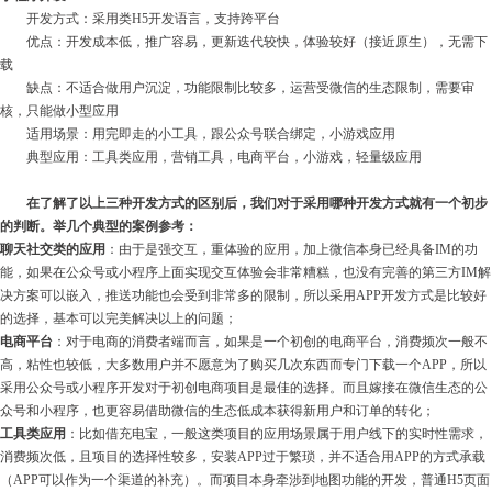
开发方式：采用类H5开发语言，支持跨平台
优点：开发成本低，推广容易，更新迭代较快，体验较好（接近原生），无需下
载
缺点：不适合做用户沉淀，功能限制比较多，运营受微信的生态限制，需要审
核，只能做小型应用
适用场景：用完即走的小工具，跟公众号联合绑定，小游戏应用
典型应用：工具类应用，营销工具，电商平台，小游戏，轻量级应用
在了解了以上三种开发方式的区别后，我们对于采用哪种开发方式就有一个初步
的判断。举几个典型的案例参考：
聊天社交类的应用
：由于是强交互，重体验的应用，加上微信本身已经具备IM的功
能，如果在公众号或小程序上面实现交互体验会非常糟糕，也没有完善的第三方IM解
决方案可以嵌入，推送功能也会受到非常多的限制，所以采用APP开发方式是比较好
的选择，基本可以完美解决以上的问题；
电商平台
：对于电商的消费者端而言，如果是一个初创的电商平台，消费频次一般不
高，粘性也较低，大多数用户并不愿意为了购买几次东西而专门下载一个APP，所以
采用公众号或小程序开发对于初创电商项目是最佳的选择。而且嫁接在微信生态的公
众号和小程序，也更容易借助微信的生态低成本获得新用户和订单的转化；
工具类应用
：比如借充电宝，一般这类项目的应用场景属于用户线下的实时性需求，
消费频次低，且项目的选择性较多，安装APP过于繁琐，并不适合用APP的方式承载
（APP可以作为一个渠道的补充）。而项目本身牵涉到地图功能的开发，普通H5页面