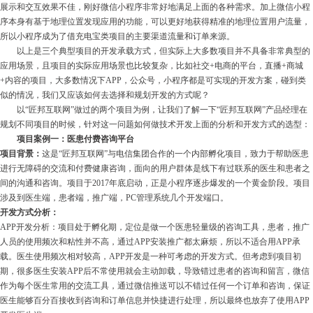
展示和交互效果不佳，刚好微信小程序非常好地满足上面的各种需求。加上微信小程
序本身有基于地理位置发现应用的功能，可以更好地获得精准的地理位置用户流量，
所以小程序成为了借充电宝类项目的主要渠道流量和订单来源。
以上是三个典型项目的开发承载方式，但实际上大多数项目并不具备非常典型的
应用场景，且项目的实际应用场景也比较复杂，比如社交+电商的平台，直播+商城
+内容的项目，大多数情况下APP，公众号，小程序都是可实现的开发方案，碰到类
似的情况，我们又应该如何去选择和规划开发的方式呢？
以“匠邦互联网”做过的两个项目为例，让我们了解一下“匠邦互联网”产品经理在
规划不同项目的时候，针对这一问题如何做技术开发上面的分析和开发方式的选型：
项目案例一：医患付费咨询平台
项目背景：
这是“匠邦互联网”与电信集团合作的一个内部孵化项目，致力于帮助医患
进行无障碍的交流和付费健康咨询，面向的用户群体是线下有过联系的医生和患者之
间的沟通和咨询。项目于2017年底启动，正是小程序逐步爆发的一个黄金阶段。项目
涉及到医生端，患者端，推广端，PC管理系统几个开发端口。
开发方式分析：
APP开发分析：项目处于孵化期，定位是做一个医患轻量级的咨询工具，患者，推广
人员的使用频次和粘性并不高，通过APP安装推广都太麻烦，所以不适合用APP承
载。医生使用频次相对较高，APP开发是一种可考虑的开发方式。但考虑到项目初
期，很多医生安装APP后不常使用就会主动卸载，导致错过患者的咨询和留言，微信
作为每个医生常用的交流工具，通过微信推送可以不错过任何一个订单和咨询，保证
医生能够百分百接收到咨询和订单信息并快捷进行处理，所以最终也放弃了使用APP