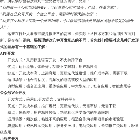
断。所以偶尔也会接触到一些比较奇怪的需求，比如：
入云平台、在线支付等先进技术手段，致力
造为新型物业公司
“我想做一个公司网站的APP，可以查看公司的简介，产品，联系方式”；
“我要在公众号开发一个社交平台，需要即时聊天的功能”；
“我要在小程序上实现一个推送功能，可以像短信那样批量群发消息给指定的部分
人”；
这些在行外人看来可能是很正常的需求，但实际上从技术方案和适用性方面判
断，是存在问题的。
要想理解这几种开发形态的不同，首先我们需要对这几种开发形
式的差异有一个基础的了解
：
APP开发
开发方式：采用原生语言开发，不支持跨平台
优点：运行流畅，体验好，功能不受限制，用户粘性高
缺点：开发成本高，上架麻烦，更新迭代速度慢，推广成本高，需要下载
适用场景：适合高粘度，高频次的刚需或较大型的应用
典型应用：强交互应用，重体验应用，中大型APP，社交应用，智能家居等
公众号Web开发
开发方式：采用H5开发语言，支持跨平台
优点：开发成本低，推广容易，更新迭代快，无需审核，无需下载
缺点：体验差，用户粘性较低，功能和运营受微信的生态限制
适用场景：频次低，粘性不高的应用，很适合作为初期项目的市场验证
典型应用：资讯展示类应用，服务类应用，电商类应用，营销推广类应用，轻量
级应用
小程序开发